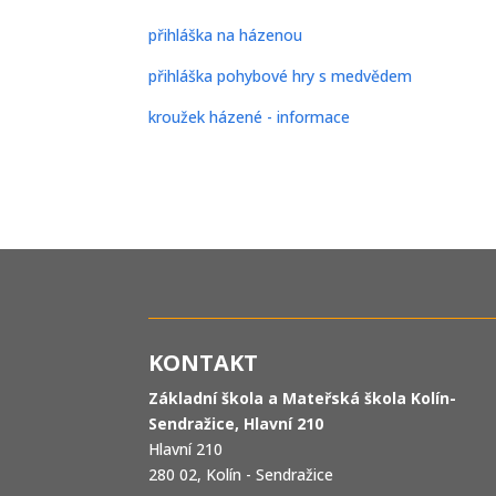
přihláška na házenou
přihláška pohybové hry s medvědem
kroužek házené - informace
KONTAKT
Základní škola a Mateřská škola Kolín-
Sendražice, Hlavní 210
Hlavní 210
280 02, Kolín - Sendražice