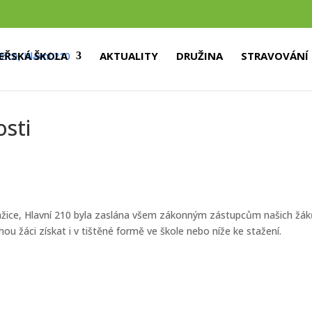
EŘSKÁ ŠKOLA
AKTUALITY
DRUŽINA
STRAVOVÁNÍ
sti
ažice, Hlavní 210 byla zaslána všem zákonným zástupcům našich žá
u žáci získat i v tištěné formě ve škole nebo níže ke stažení.