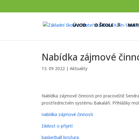
ÚVOD
O ŠKOLE
MAT
Nabídka zájmové činno
13. 09 2022
|
Aktuality
Nabídka zájmové činnosti pro pracoviště Sendr
prostřednictvím systému Bakaláři. Přihlášky moho
nabídka zájmové činnosti
žádost o přijetí
basketball brožura