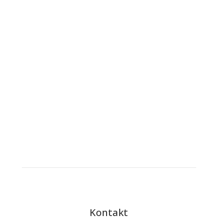
Podmínky školního stravování
Vnitřní řád školní jídelny – výdejny
Podmínky školního stravování – výdejna
Kontakt