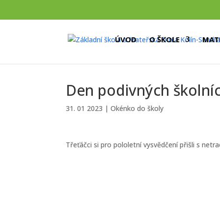
ÚVOD
O ŠKOLE
MAT
Den podivných školníc
31. 01 2023
|
Okénko do školy
Třeťáčci si pro pololetní vysvědčení přišli s netr