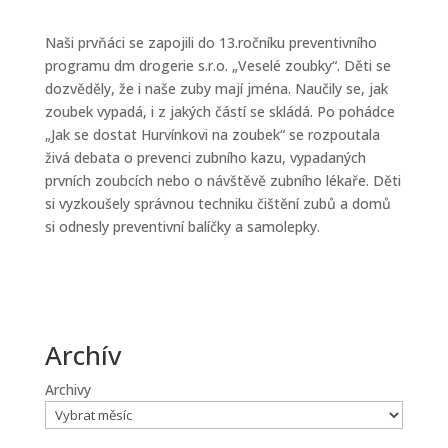
Naši prvňáci se zapojili do 13.ročníku preventivního
programu dm drogerie s.r.o. „Veselé zoubky“. Děti se
dozvěděly, že i naše zuby mají jména. Naučily se, jak
zoubek vypadá, i z jakých částí se skládá. Po pohádce
„Jak se dostat Hurvínkovi na zoubek“ se rozpoutala
živá debata o prevenci zubního kazu, vypadaných
prvních zoubcích nebo o návštěvě zubního lékaře. Děti
si vyzkoušely správnou techniku čištění zubů a domů
si odnesly preventivní balíčky a samolepky.
Archív
Archivy