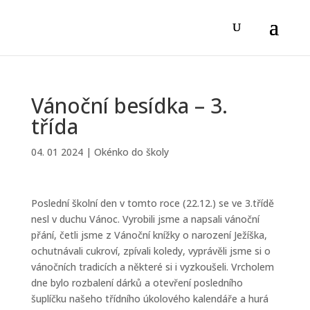
Vánoční besídka – 3.
třída
04. 01 2024
|
Okénko do školy
Poslední školní den v tomto roce (22.12.) se ve 3.třídě
nesl v duchu Vánoc. Vyrobili jsme a napsali vánoční
přání, četli jsme z Vánoční knížky o narození Ježíška,
ochutnávali cukroví, zpívali koledy, vyprávěli jsme si o
vánočních tradicích a některé si i vyzkoušeli. Vrcholem
dne bylo rozbalení dárků a otevření posledního
šuplíčku našeho třídního úkolového kalendáře a hurá