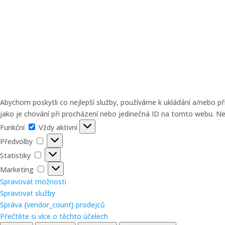
Abychom poskytli co nejlepší služby, používáme k ukládání a/nebo p
jako je chování při procházení nebo jedinečná ID na tomto webu. Nes
Funkční
Funkční
Vždy aktivní
Předvolby
Předvolby
Statistiky
Statistiky
Marketing
Marketing
Spravovat možnosti
Spravovat služby
Správa {vendor_count} prodejců
Přečtěte si více o těchto účelech