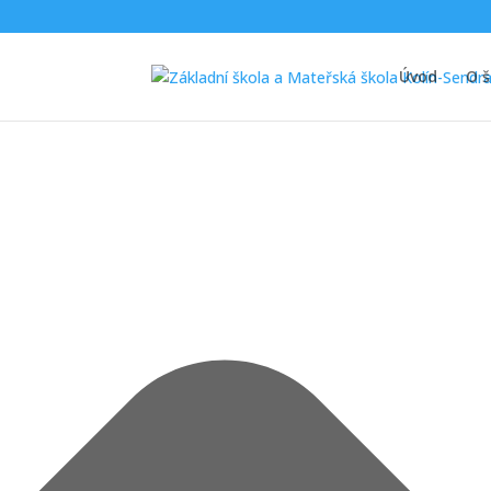
Spravovat Souhlas s cookies
Úvod
O š