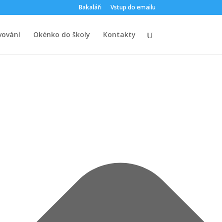
Bakaláři
Vstup do emailu
vování
Okénko do školy
Kontakty