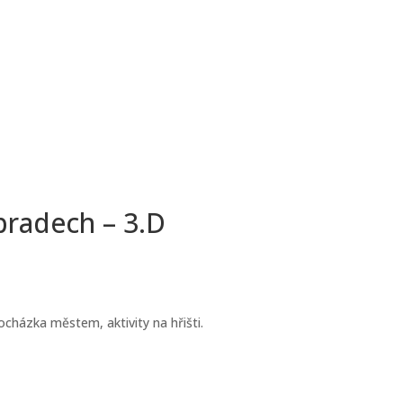
radech – 3.D
cházka městem, aktivity na hřišti.