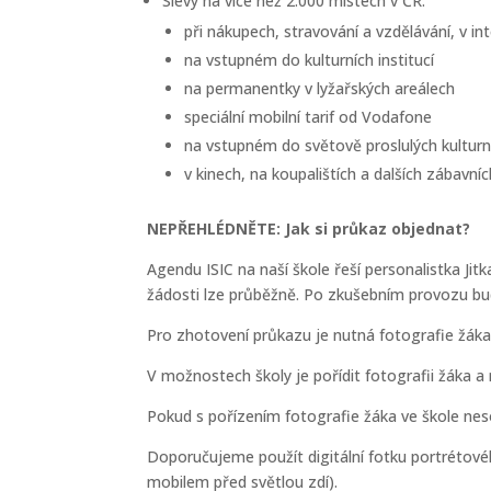
Slevy na více než 2.000 místech v ČR:
při nákupech, stravování a vzdělávání, v i
na vstupném do kulturních institucí
na permanentky v lyžařských areálech
speciální mobilní tarif od Vodafone
na vstupném do světově proslulých kultur
v kinech, na koupalištích a dalších zábavní
NEPŘEHLÉDNĚTE: Jak si průkaz objednat?
Agendu ISIC na naší škole řeší personalistka Ji
žádosti lze průběžně. Po zkušebním provozu bu
Pro zhotovení průkazu je nutná fotografie žáka
V možnostech školy je pořídit fotografii žáka a n
Pokud s pořízením fotografie žáka ve škole nesouh
Doporučujeme použít digitální fotku portrétov
mobilem před světlou zdí).