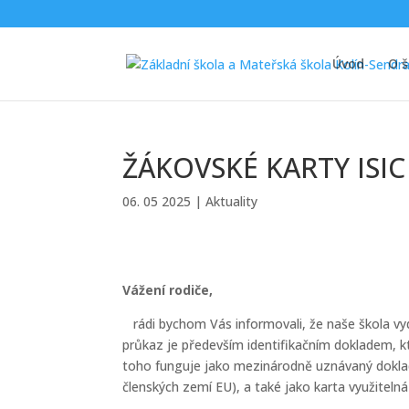
Úvod
O š
ŽÁKOVSKÉ KARTY ISIC
06. 05 2025
|
Aktuality
Vážení rodiče,
rádi bychom Vás informovali, že naše škola v
průkaz je především identifikačním dokladem, kt
toho funguje jako mezinárodně uznávaný doklad
členských zemí EU), a také jako karta využiteln