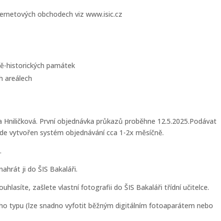
nternetových obchodech viz www.isic.cz
ně-historických památek
ch areálech
tka Hniličková. První objednávka průkazů proběhne 12.5.2025.Podávat
de vytvořen systém objednávání cca 1-2x měsíčně.
.
ahrát ji do ŠIS Bakaláři.
lasíte, zašlete vlastní fotografii do ŠIS Bakaláři třídní učitelce.
ého typu (lze snadno vyfotit běžným digitálním fotoaparátem nebo