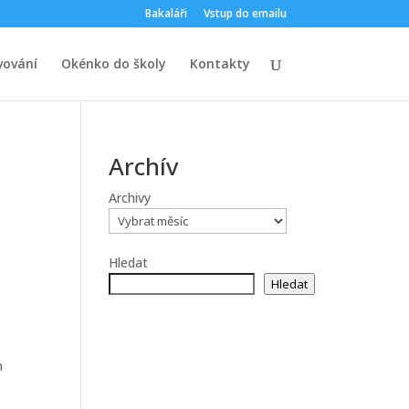
Bakaláři
Vstup do emailu
vování
Okénko do školy
Kontakty
Archív
Archivy
Hledat
Hledat
h