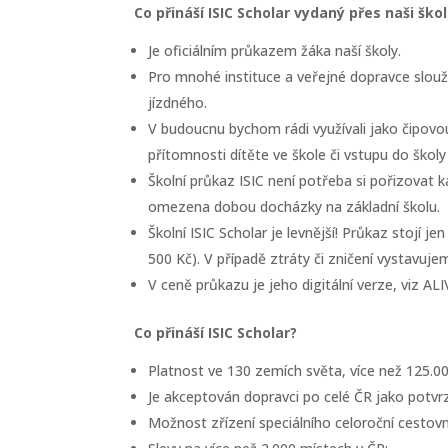
Co přináší ISIC Scholar vydaný přes naši ško
Je oficiálním průkazem žáka naší školy.
Pro mnohé instituce a veřejné dopravce slouží 
jízdného.
V budoucnu bychom rádi využívali jako čipovou
přítomnosti dítěte ve škole či vstupu do školy
Školní průkaz ISIC není potřeba si pořizovat k
omezena dobou docházky na základní školu.
Školní ISIC Scholar je levnější! Průkaz stojí 
500 Kč). V případě ztráty či zničení vystavuje
V ceně průkazu je jeho digitální verze, viz A
Co přináší ISIC Scholar?
Platnost ve 130 zemích světa, více než 125.00
Je akceptován dopravci po celé ČR jako potvrz
Možnost zřízení speciálního celoroční cestovn