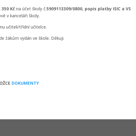
k
350
Kč
na účet školy č.
5909113309/0800
,
popis platby ISIC a VS
ě v kanceláři školy.
učiteli/třídní učitelce.
e žákům vydán ve škole. Děkuji.
LOŽCE
DOKUMENTY