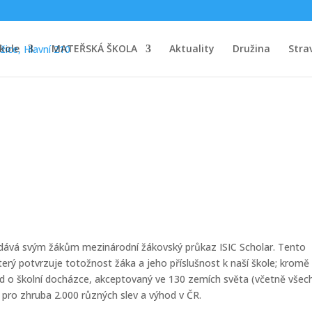
kole
MATEŘSKÁ ŠKOLA
Aktuality
Družina
Stra
ydává svým žákům mezinárodní žákovský průkaz ISIC Scholar. Tento
erý potvrzuje totožnost žáka a jeho příslušnost k naší škole; kromě
 o školní docházce, akceptovaný ve 130 zemích světa (včetně všec
á pro zhruba 2.000 různých slev a výhod v ČR.