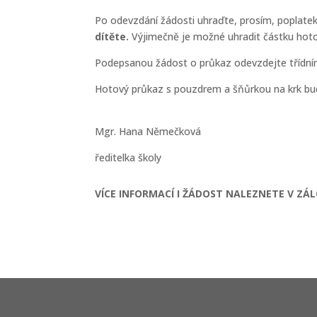
Po odevzdání žádosti uhraďte, prosím, poplate
dítěte.
Výjimečně je možné uhradit částku hotov
Podepsanou žádost o průkaz odevzdejte třídnímu 
Hotový průkaz s pouzdrem a šňůrkou na krk bud
Mgr. Hana Němečková
ředitelka školy
VÍCE INFORMACÍ I ŽÁDOST NALEZNETE V ZÁ