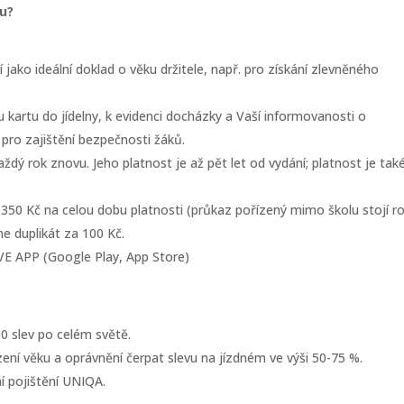
lu?
jako ideální doklad o věku držitele, např. pro získání zlevněného
 kartu do jídelny, k evidenci docházky a Vaší informovanosti o
 pro zajištění bezpečnosti žáků.
aždý rok znovu. Jeho platnost je až pět let od vydání; platnost je tak
jen 350 Kč na celou dobu platnosti (průkaz pořízený mimo školu stojí r
me duplikát za 100 Kč.
LIVE APP (Google Play, App Store)
0 slev po celém světě.
ení věku a oprávnění čerpat slevu na jízdném ve výši 50-75 %.
í pojištění UNIQA.