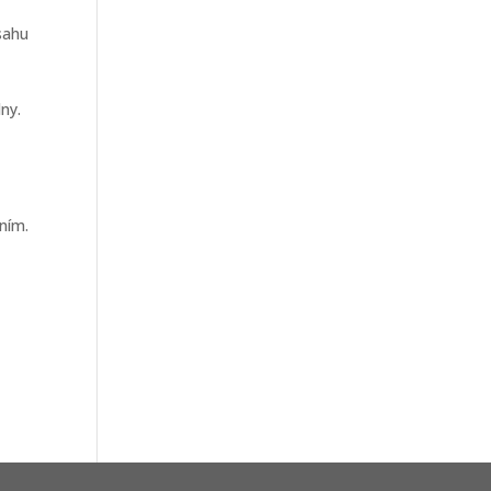
sahu
ny.
a
ním.