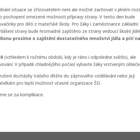
ednání situace se zřizovatelem není ale možné zachovat v plném roz
 pochopení omezené možnosti přípravy stravy. V tento den bude
svačinky pro děti z mateřské školy. Pro žáky i zaměstnance základní
lášení stravy bude hromadně zajištěno ze strany vedoucí školní jídel
onu prosíme o zajištění dostatečného množství jídla a pití n
vě
(vzhledem k ročnímu období, kdy je ráno i odpoledne světlo), ale
vání. V případě chladnějšího počasí vybavte žáky vrstveným obleče
ušení docházky Vašeho dítěte do zájmového vzdělávání nebo její
vatelkám pro lepší možnost včasné organizace ŠD.
me se za komplikace.