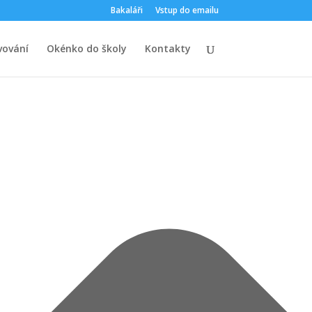
Bakaláři
Vstup do emailu
vování
Okénko do školy
Kontakty