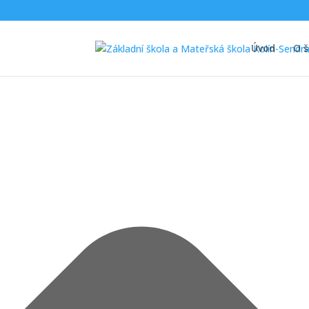
Spravovat Souhlas s cookies
Úvod
O š