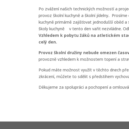
Po zvážení našich technických možností a proj
provoz školní kuchyně a školní jídelny
.
Prosíme o
kuchyně primárně zajišťovat jednodušší oběd a 
školy kuchyně v tento den vařit nezvládne. Odh
Vzhledem k pobytu žáků na atletickém stadi
celý den.
Provoz školní družiny nebude omezen časo
provozně vzhledem k možnostem topení a stravo
Pokud máte možnost využít v těchto dnech přer
zkrácení, můžete to sdělit s předstihem vycho
Děkujeme za spolupráci a pochopení a omlouvá